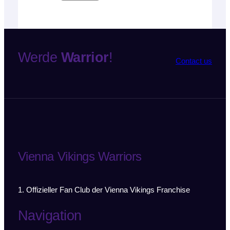
B
e
t
r
Werde
Warrior
!
e
Contact us
f
f
N
a
c
h
r
i
Vienna Vikings Warriors
c
h
t
1. Offizieller Fan Club der Vienna Vikings Franchise
Navigation