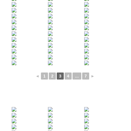
◄
1
2
3
4
…
7
►